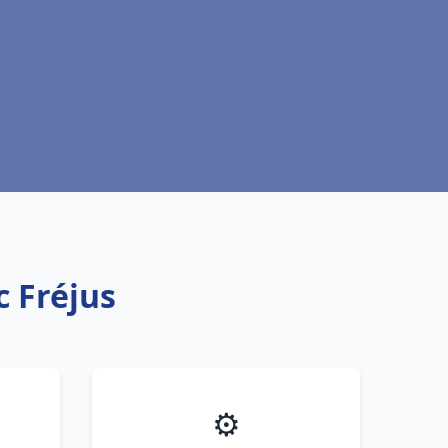
c Fréjus
⚙️