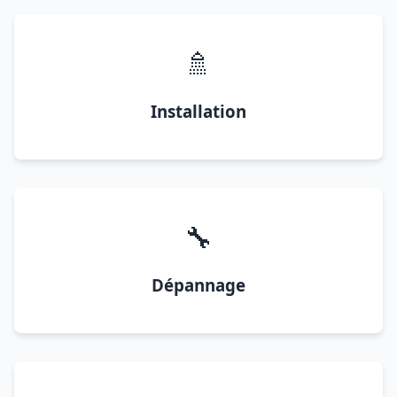
🚿
Installation
🔧
Dépannage