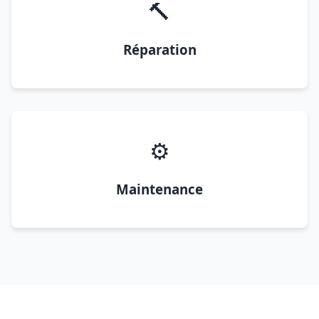
🔨
Réparation
⚙️
Maintenance