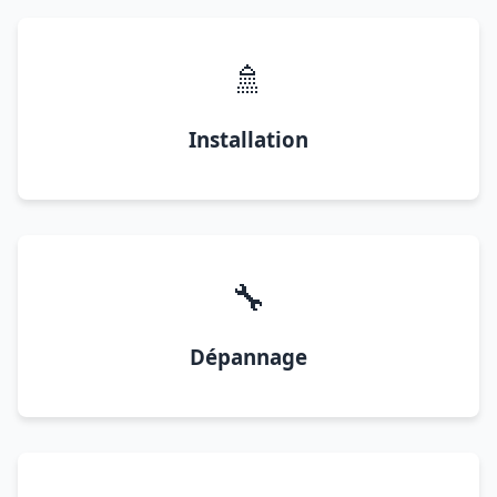
🚿
Installation
🔧
Dépannage