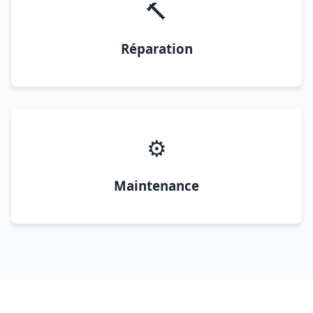
🔨
Réparation
⚙️
Maintenance