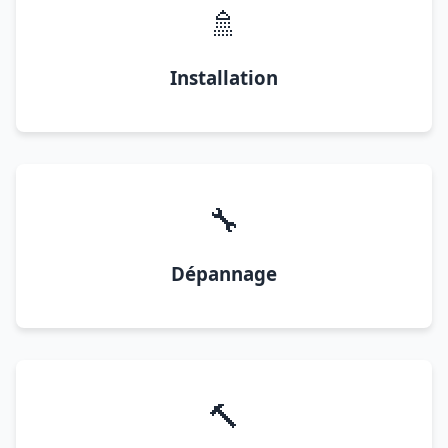
🚿
Installation
🔧
Dépannage
🔨