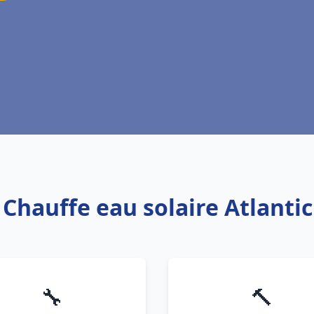
 Chauffe eau solaire Atlant
🔧
🔨