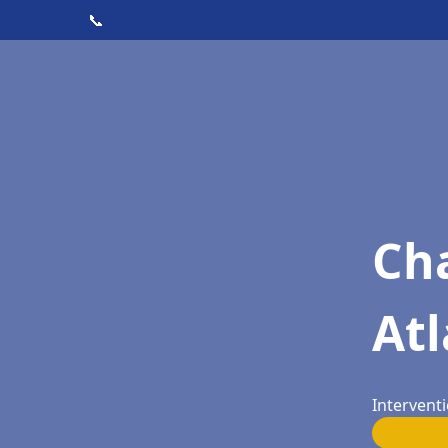
📞
Cha
At
Intervent