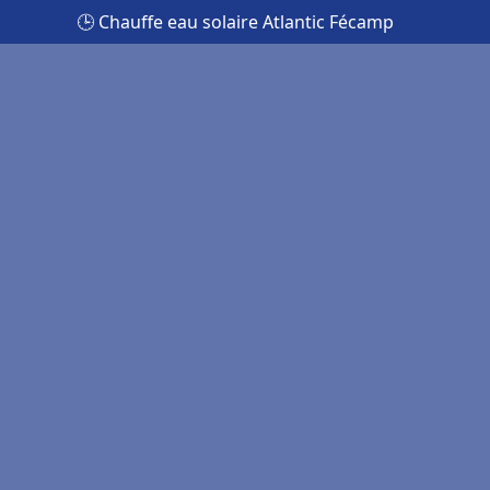
🕒 Chauffe eau solaire Atlantic Fécamp