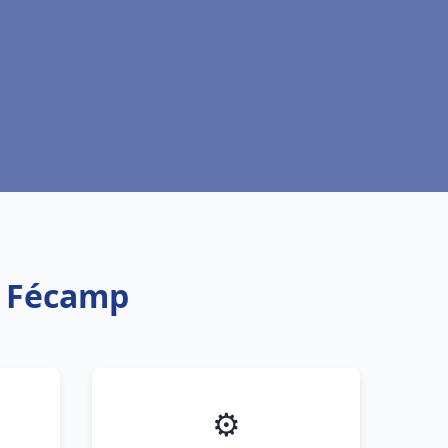
ic Fécamp
⚙️