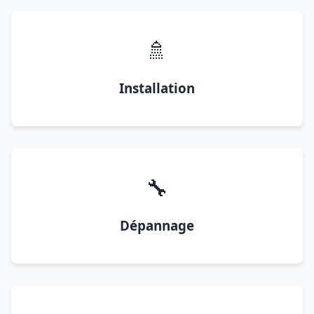
🚿
Installation
🔧
Dépannage