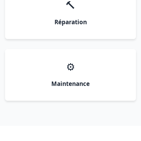
🔨
Réparation
⚙️
Maintenance