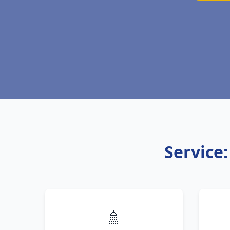
Service:
🚿