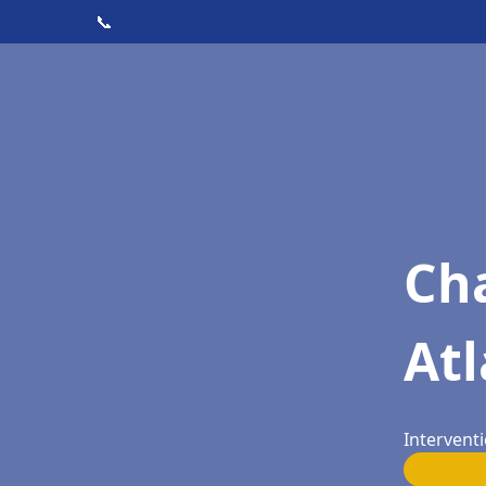
📞
Cha
At
Intervent