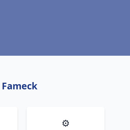
ic Fameck
⚙️