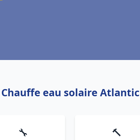
 Chauffe eau solaire Atlant
🔧
🔨