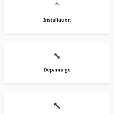
🚿
Installation
🔧
Dépannage
🔨