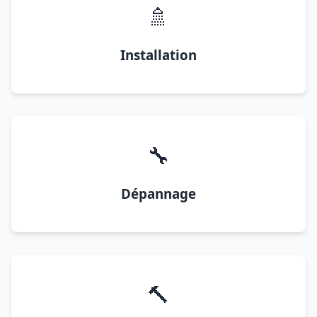
🚿
Installation
🔧
Dépannage
🔨