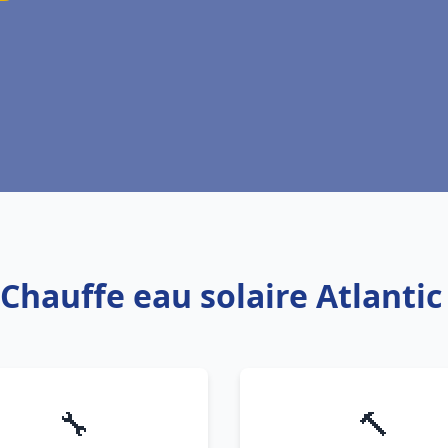
 Chauffe eau solaire Atlanti
🔧
🔨