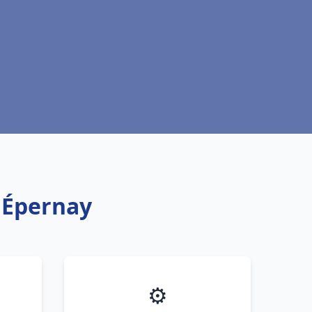
c Épernay
⚙️