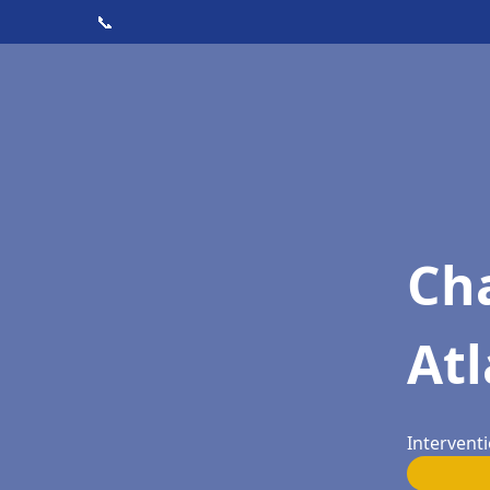
📞
Cha
Atl
Intervent