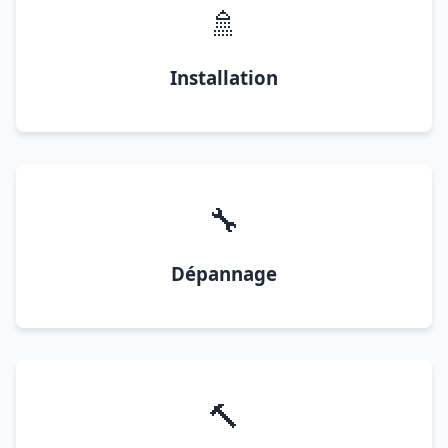
🚿
Installation
🔧
Dépannage
🔨