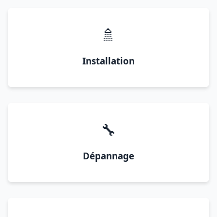
🚿
Installation
🔧
Dépannage