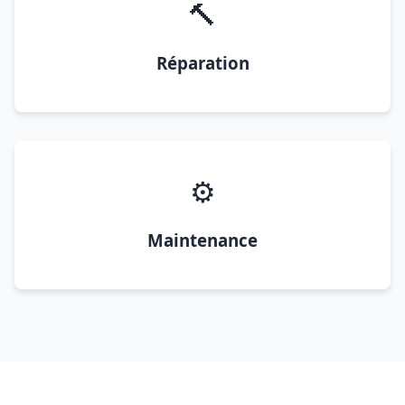
🔨
Réparation
⚙️
Maintenance