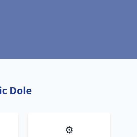
ic Dole
⚙️