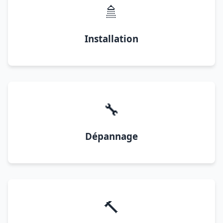
🚿
Installation
🔧
Dépannage
🔨