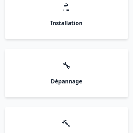
🚿
Installation
🔧
Dépannage
🔨