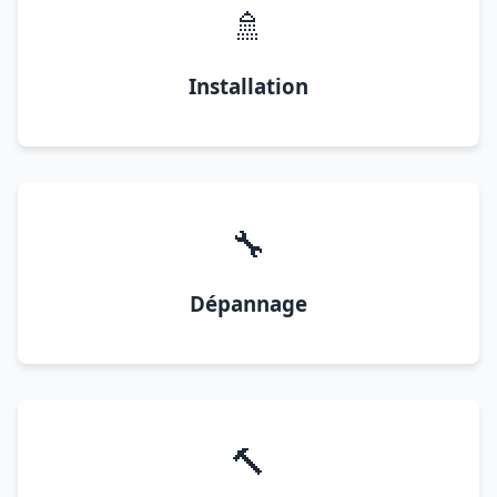
🚿
Installation
🔧
Dépannage
🔨