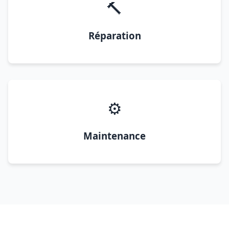
🔨
Réparation
⚙️
Maintenance