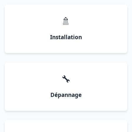
🚿
Installation
🔧
Dépannage