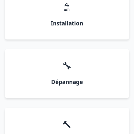
🚿
Installation
🔧
Dépannage
🔨