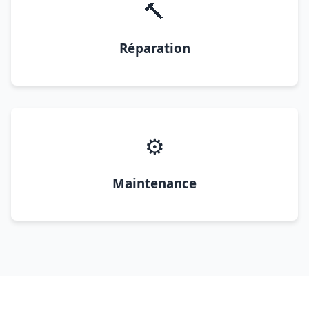
🔨
Réparation
⚙️
Maintenance