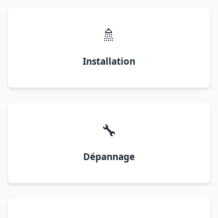
🚿
Installation
🔧
Dépannage