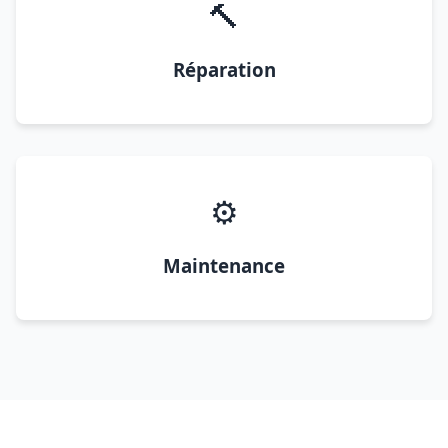
🔨
Réparation
⚙️
Maintenance