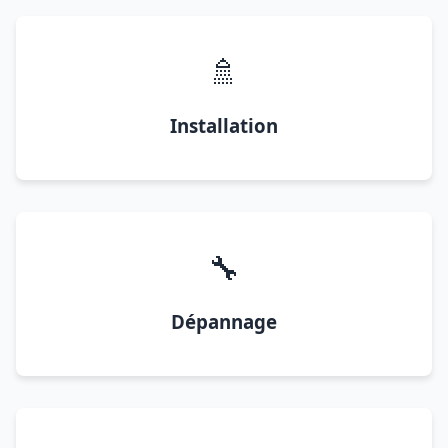
🚿
Installation
🔧
Dépannage