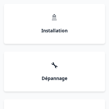
🚿
Installation
🔧
Dépannage