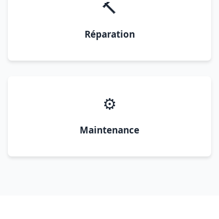
🔨
Réparation
⚙️
Maintenance