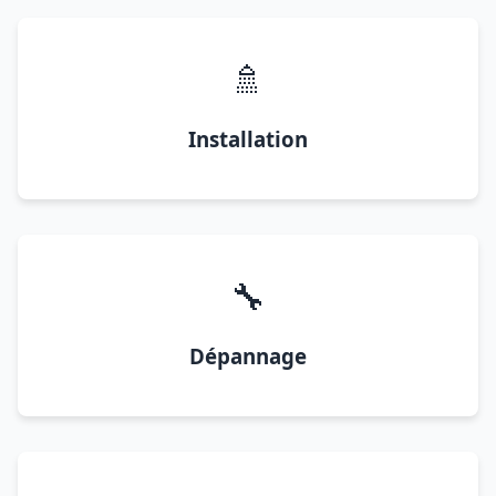
🚿
Installation
🔧
Dépannage