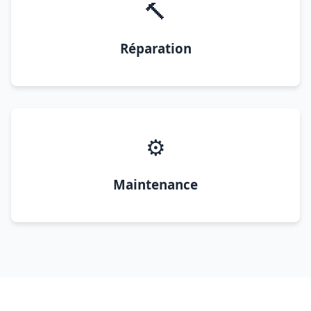
🔨
Réparation
⚙️
Maintenance