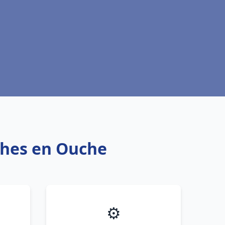
nches en Ouche
⚙️