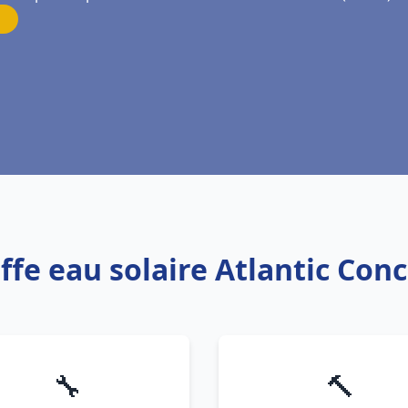
ffe eau solaire Atlantic Co
🔧
🔨