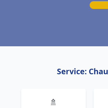
Service: Chau
🚿