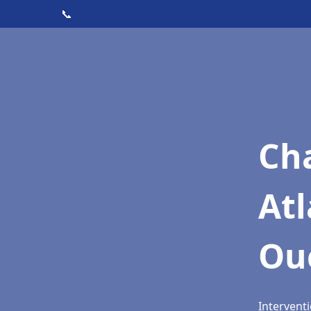
📞
Cha
Atl
Ou
Intervent