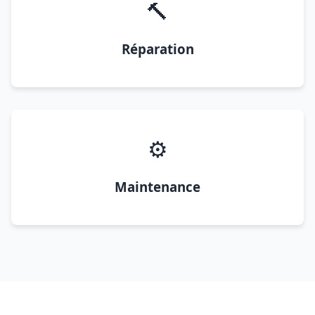
🔨
Réparation
⚙️
Maintenance