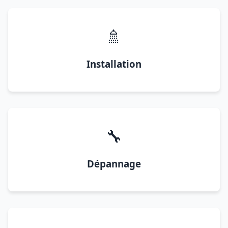
🚿
Installation
🔧
Dépannage