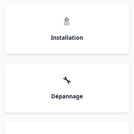
🚿
Installation
🔧
Dépannage