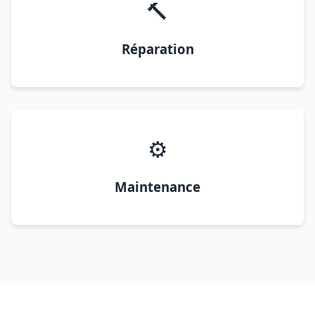
🔨
Réparation
⚙️
Maintenance