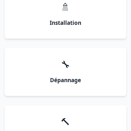
🚿
Installation
🔧
Dépannage
🔨