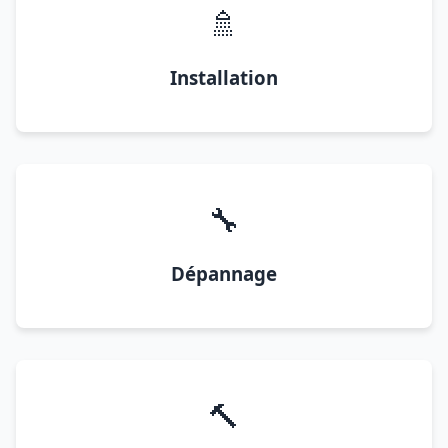
🚿
Installation
🔧
Dépannage
🔨