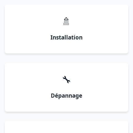
🚿
Installation
🔧
Dépannage