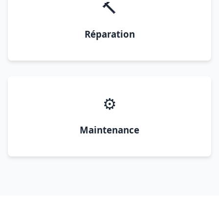
🔨
Réparation
⚙️
Maintenance