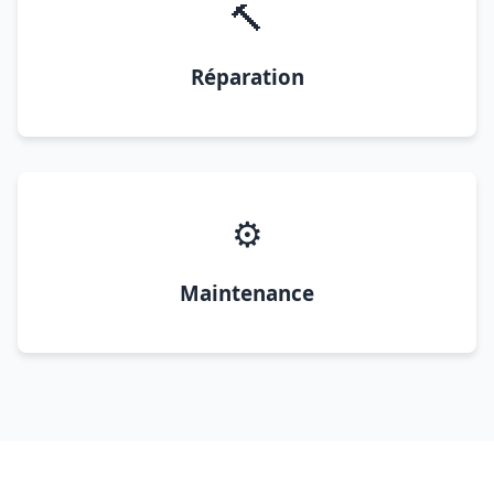
🔨
Réparation
⚙️
Maintenance