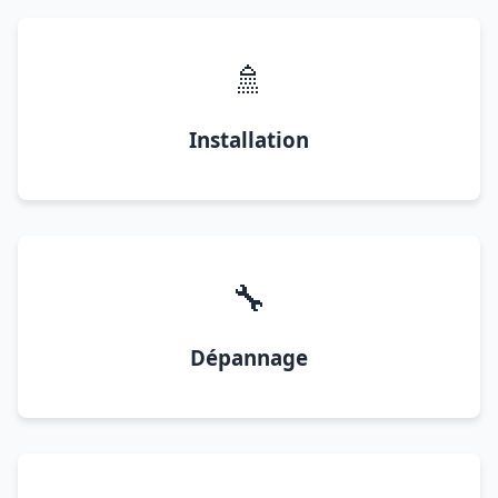
🚿
Installation
🔧
Dépannage