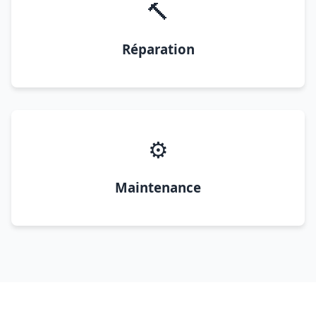
🔨
Réparation
⚙️
Maintenance