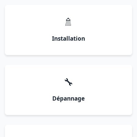
🚿
Installation
🔧
Dépannage