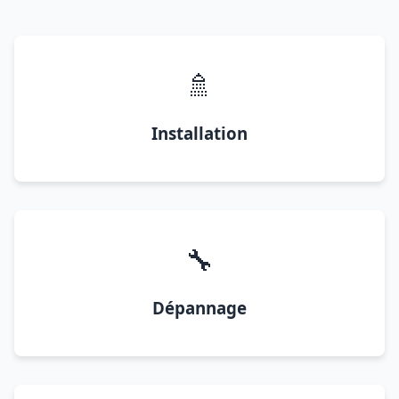
🚿
Installation
🔧
Dépannage