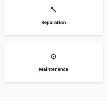
🔨
Réparation
⚙️
Maintenance