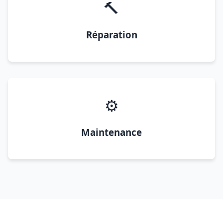
🔨
Réparation
⚙️
Maintenance