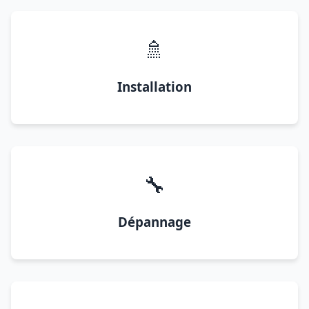
🚿
Installation
🔧
Dépannage