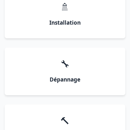
🚿
Installation
🔧
Dépannage
🔨