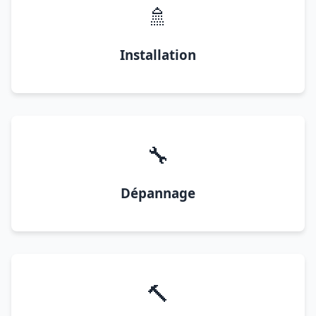
🚿
Installation
🔧
Dépannage
🔨