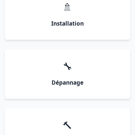
🚿
Installation
🔧
Dépannage
🔨