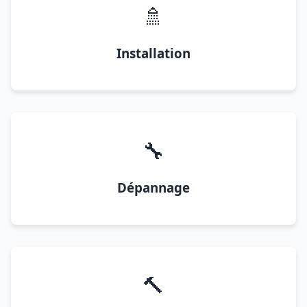
🚿
Installation
🔧
Dépannage
🔨