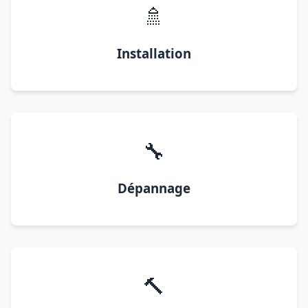
🚿
Installation
🔧
Dépannage
🔨