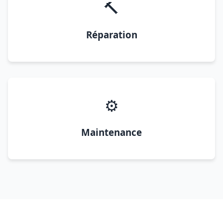
🔨
Réparation
⚙️
Maintenance