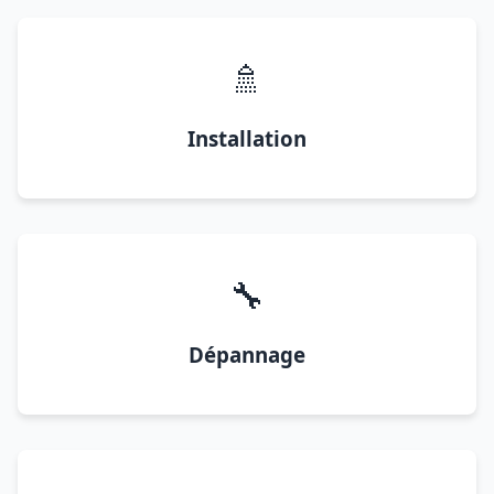
🚿
Installation
🔧
Dépannage