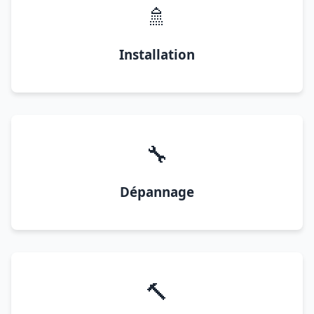
🚿
Installation
🔧
Dépannage
🔨