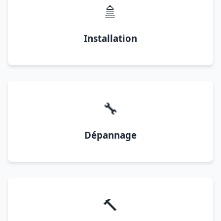
🚿
Installation
🔧
Dépannage
🔨