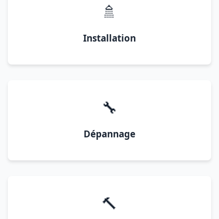
🚿
Installation
🔧
Dépannage
🔨