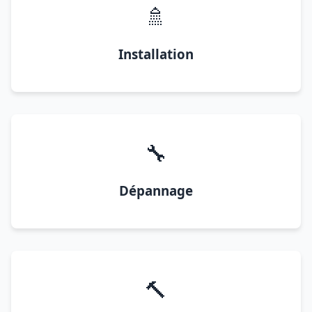
🚿
Installation
🔧
Dépannage
🔨