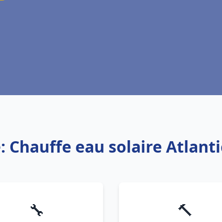
: Chauffe eau solaire Atlant
🔧
🔨