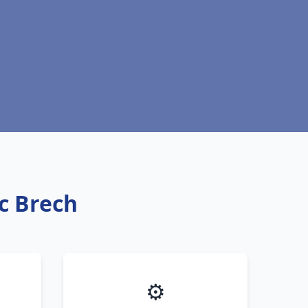
ic Brech
⚙️