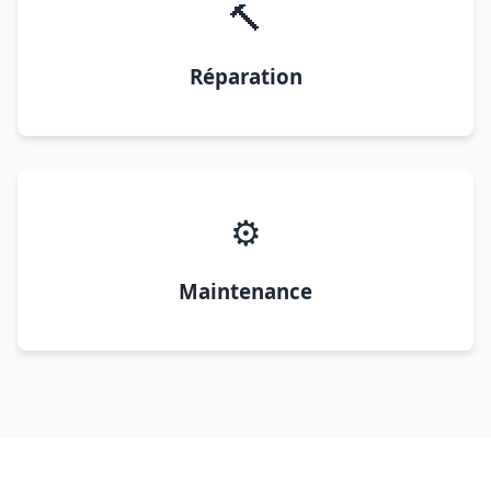
🔨
Réparation
⚙️
Maintenance