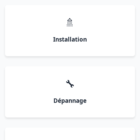
🚿
Installation
🔧
Dépannage