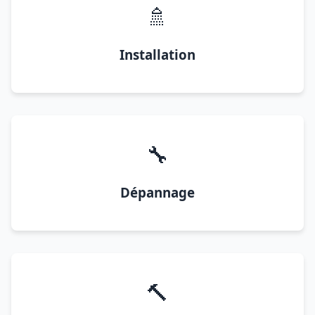
🚿
Installation
🔧
Dépannage
🔨