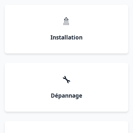
🚿
Installation
🔧
Dépannage