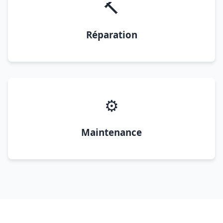
🔨
Réparation
⚙️
Maintenance