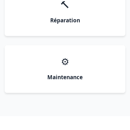
🔨
Réparation
⚙️
Maintenance