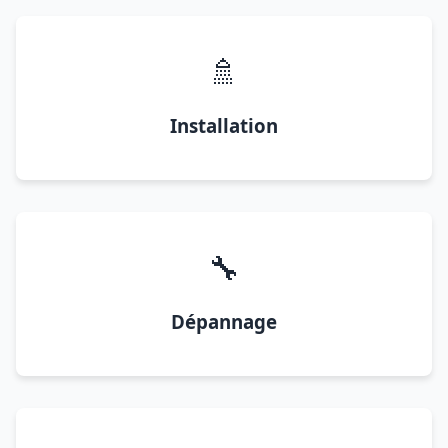
🚿
Installation
🔧
Dépannage