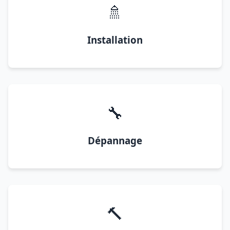
🚿
Installation
🔧
Dépannage
🔨