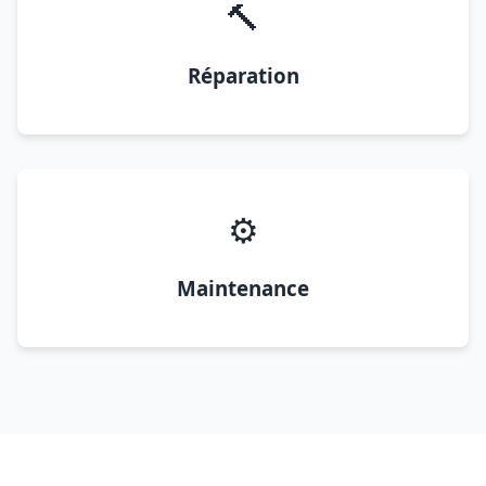
🔨
Réparation
⚙️
Maintenance