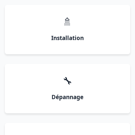
🚿
Installation
🔧
Dépannage