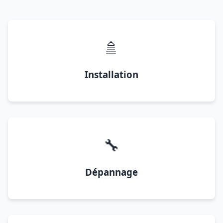
🚿
Installation
🔧
Dépannage