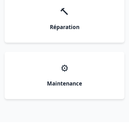
🔨
Réparation
⚙️
Maintenance